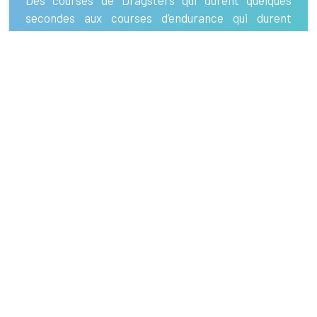
secondes aux courses d’endurance qui durent
jusqu’à 24 heures, il existe beaucoup de variété dans
les motrosports. Il faut dire qu’on ne peut en aucun
cas vous offrir une liste exhaustive des séries de
courses.
MOTORSPORT AMATEUR
Des compétitions et des courses pour amateurs, il
en existe une infinité, dont les principaux types de
courses et de sports automobiles sont
suffisamment médiatisées pour être accessibles à
tout le monde.
Les meilleures